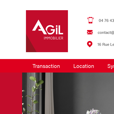
04 76 43
contact@
16 Rue L
transaction
location
s