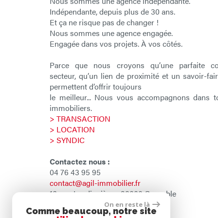
Nous sommes une agence indépendante.
Indépendante, depuis plus de 30 ans.
Et ça ne risque pas de changer !
Nous sommes une agence engagée.
Engagée dans vos projets. À vos côtés.
Parce que nous croyons qu’une parfaite c
secteur, qu’un lien de proximité et un savoir-fai
permettent d’offrir toujours
le meilleur... Nous vous accompagnons dans t
immobiliers.
> TRANSACTION
> LOCATION
> SYNDIC
Contactez nous :
04 76 43 95 95
contact@agil-immobilier.fr
16, rue Lesdiguières. 38000 Grenoble
On en reste là
Comme beaucoup, notre site