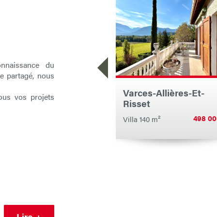
onnaissance du
re partagé, nous
Varces-Allières-Et-
ous vos projets
Risset
498 00
Villa 140 m²
Lire +