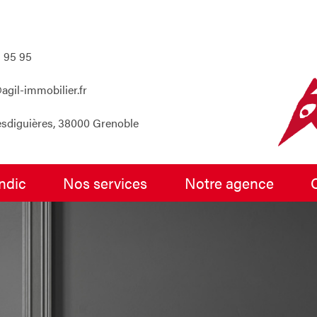
 95 95
agil-immobilier.fr
esdiguières, 38000 Grenoble
yndic
nos services
notre agence