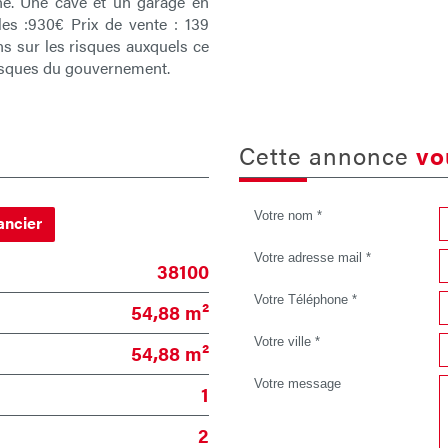
e. Une cave et un garage en
les :930€ Prix de vente : 139
s sur les risques auxquels ce
risques du gouvernement.
cette annonce
vo
Votre nom *
ancier
Votre adresse mail *
38100
Votre Téléphone *
54,88 m²
Votre ville *
54,88 m²
Votre message
1
2