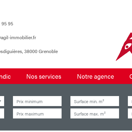
 95 95
agil-immobilier.fr
esdiguières, 38000 Grenoble
yndic
nos services
notre agence