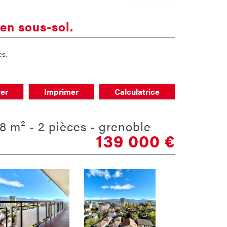
en sous-sol.
es.
er
Imprimer
Calculatrice
8 m² - 2 pièces - grenoble
139 000
€