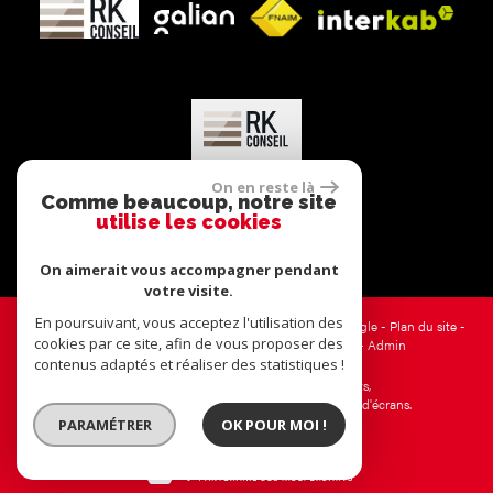
On en reste là
Comme beaucoup, notre site
utilise les cookies
On aimerait vous accompagner pendant
votre visite.
En poursuivant, vous acceptez l'utilisation des
© 2026 | Tous droits réservés | Traduction powered by Google -
Plan du site
-
cookies par ce site, afin de vous proposer des
Mentions légales
-
Nos honoraires
-
Partenaires
-
Admin
contenus adaptés et réaliser des statistiques !
Site internet compatible multi-supports,
un seul site adaptable à tous les types d'écrans.
PARAMÉTRER
OK POUR MOI !