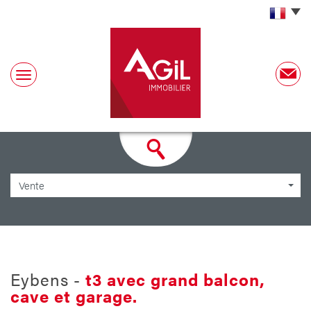
Vente
eybens -
t3 avec grand balcon,
cave et garage.