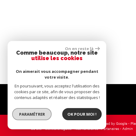
On en reste là
Comme beaucoup, notre site
utilise les cookies
On aimerait vous accompagner pendant
votre visite.
En poursuivant, vous acceptez l'utilisation des
cookies par ce site, afin de vous proposer des
contenus adaptés et réaliser des statistiques !
Espace copropriétaire
PARAMÉTRER
OK POUR MOI !
© 2026 | Tous droits réservés | Traduction powered by Google -
Pla
du site
-
Mentions légales
-
Nos honoraires
-
Partenaires
-
Admin