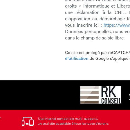
droits « Informatique et Liber
une réclamation à la CNIL. 
d'opposition au démarchage té
vous inscrire ici :
https://www.
Données personnelles, nous vou
dans le champ de saisie libre.
Ce site est protégé par reCAPTCH
d'utilisation
de Google s'appliquen
n
Site internet compatible multi-supports,
un seul site adaptable à tous les types d'écrans.