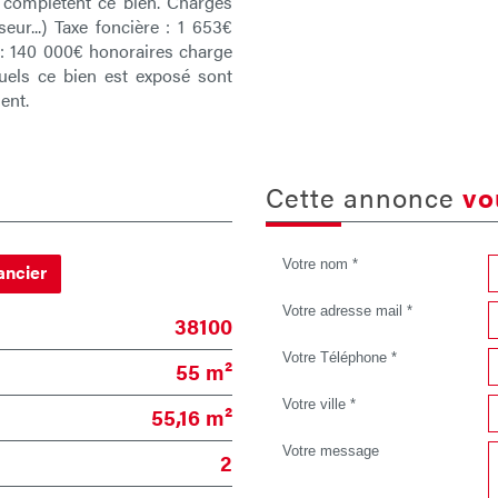
 complètent ce bien. Charges
eur...) Taxe foncière : 1 653€
 : 140 000€ honoraires charge
uels ce bien est exposé sont
ent.
cette annonce
vo
Votre nom *
ancier
Votre adresse mail *
38100
Votre Téléphone *
55 m²
Votre ville *
55,16 m²
Votre message
2