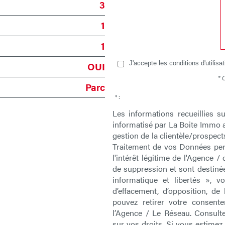
3
1
1
OUI
J'accepte les conditions d'utilisa
* 
Parc
* :
Les informations recueillies s
informatisé par La Boite Immo 
gestion de la clientèle/prospec
Traitement de vos Données pers
l'intérêt légitime de l'Agence 
de suppression et sont destiné
informatique et libertés », vo
d’effacement, d’opposition, de
pouvez retirer votre consen
l’Agence / Le Réseau. Consulte
sur vos droits. Si vous estimez