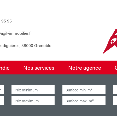
 95 95
agil-immobilier.fr
esdiguières, 38000 Grenoble
yndic
nos services
notre agence