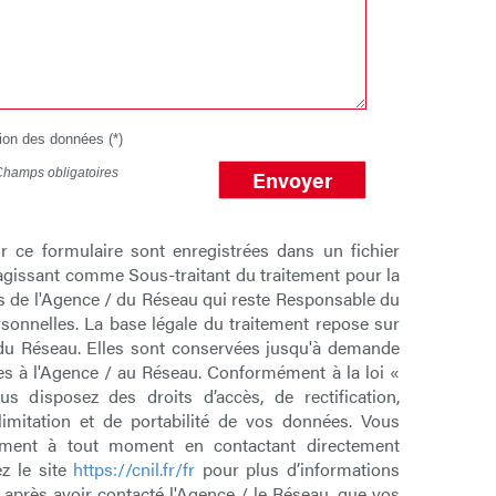
tion des données (*)
Champs obligatoires
Envoyer
ur ce formulaire sont enregistrées dans un fichier
agissant comme Sous-traitant du traitement pour la
ts de l'Agence / du Réseau qui reste Responsable du
onnelles. La base légale du traitement repose sur
/ du Réseau. Elles sont conservées jusqu'à demande
es à l'Agence / au Réseau. Conformément à la loi «
us disposez des droits d’accès, de rectification,
 limitation et de portabilité de vos données. Vous
tement à tout moment en contactant directement
z le site
https://cnil.fr/fr
pour plus d’informations
, après avoir contacté l'Agence / le Réseau, que vos