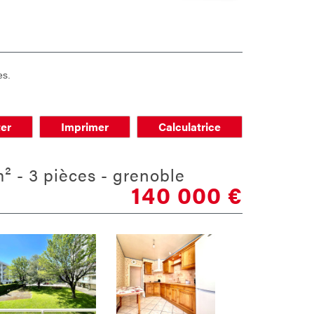
es.
er
Imprimer
Calculatrice
² - 3 pièces - grenoble
140 000
€