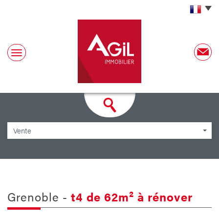
Vente
grenoble -
t4 de 62m² à rénover