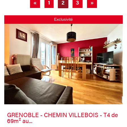
«
1
2
3
»
Exclusivité
GRENOBLE - CHEMIN VILLEBOIS - T4 de
69m² au...